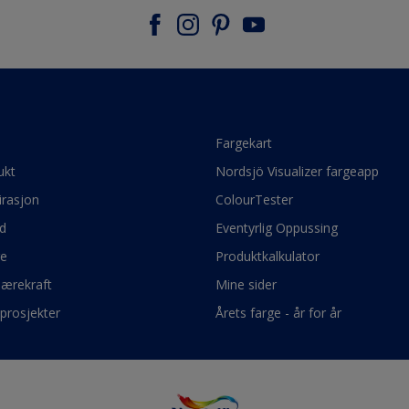
e
Fargekart
ukt
Nordsjö Visualizer fargeapp
irasjon
ColourTester
d
Eventyrlig Oppussing
ge
Produktkalkulator
bærekraft
Mine sider
prosjekter
Årets farge - år for år