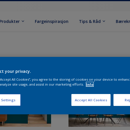
Produkter
Fargeinspirasjon
Tips & Råd
Bærek
ct your privacy.
 “Accept All Cookies”, you agree to the storing of cookies on your device to enhanc
analyze site usage, and assist in our marketing efforts.
Info
 Settings
Accept All Cookies
Rej