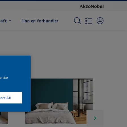
raft
Finn en forhandler
e site
ect All