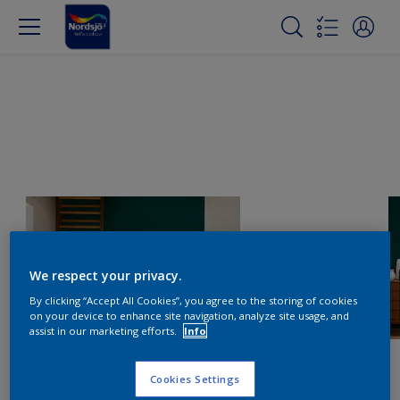
We respect your privacy.
By clicking “Accept All Cookies”, you agree to the storing of cookies
on your device to enhance site navigation, analyze site usage, and
assist in our marketing efforts.
Info
Cookies Settings