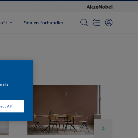
raft
Finn en forhandler
e site
ect All