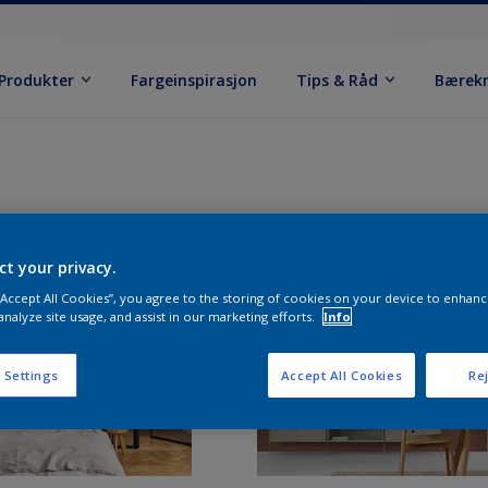
Produkter
Fargeinspirasjon
Tips & Råd
Bærek
ct your privacy.
 “Accept All Cookies”, you agree to the storing of cookies on your device to enhanc
analyze site usage, and assist in our marketing efforts.
Info
 Settings
Accept All Cookies
Rej