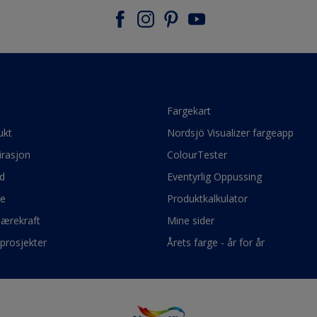
e
Fargekart
ukt
Nordsjö Visualizer fargeapp
irasjon
ColourTester
d
Eventyrlig Oppussing
ge
Produktkalkulator
bærekraft
Mine sider
prosjekter
Årets farge - år for år