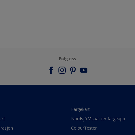
Følg oss
e
Fargekart
ukt
Nordsjö Visualizer fargeapp
irasjon
ColourTester