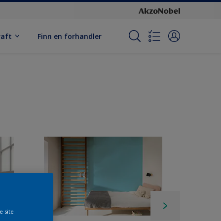
raft
Finn en forhandler
e site