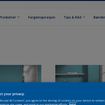
Produkter
Fargeinspirasjon
Tips & Råd
Bærek
ct your privacy.
 “Accept All Cookies”, you agree to the storing of cookies on your device to enhanc
analyze site usage, and assist in our marketing efforts.
Info