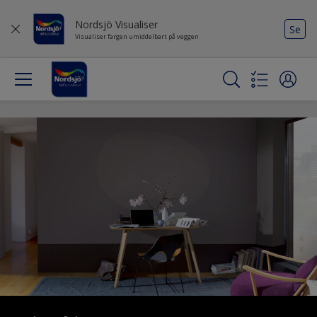
Nordsjö Visualiser
Se
Visualiser fargen umiddelbart på veggen