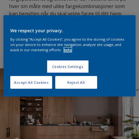
hver sin måte med ulike fargekombinasjoner som
kan benyttes når du skal velge farge til ditt hjem.
We respect your privacy.
Velg stil og fargepalett
By clicking “Accept All Cookies”, you agree to the storing of cookies
on your device to enhance site navigation, analyze site usage, and
assist in our marketing efforts.
Info
Cookies Settings
Accept All Cookies
Reject All