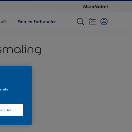
raft
Finn en forhandler
usmaling
e site
ect All