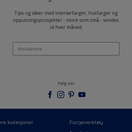
Tips og ideer med interiørfarger, husfarger og
oppussingsprosjekter - store som små - sendes
ut hver måned.
enter-your-email
Følg oss
re kategorier
Fargeverktøy