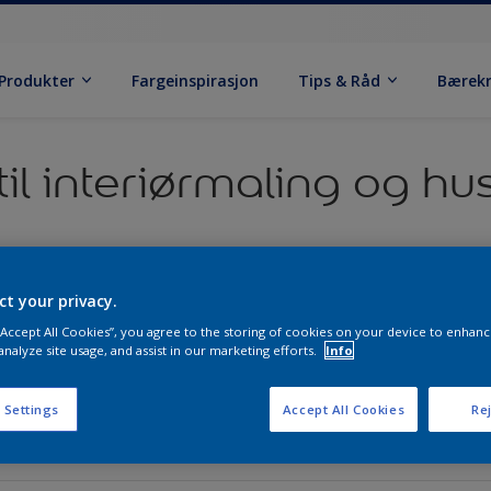
Produkter
Fargeinspirasjon
Tips & Råd
Bærek
til interiørmaling og h
Fargekolleksjon
Fargekart og farger
ct your privacy.
 “Accept All Cookies”, you agree to the storing of cookies on your device to enhanc
analyze site usage, and assist in our marketing efforts.
Info
Fargekolleksjon
 Settings
Accept All Cookies
Rej