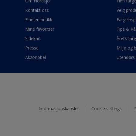
Om Nordsjö
Finn farg
Kontakt oss
Velg prod
Finn en butikk
Fargeinsp
Mine favoritter
Tips & Rå
Sidekart
Årets far
Presse
Miljø og 
Akzonobel
Utendørs 
Informasjonskapsler
Cookie settings