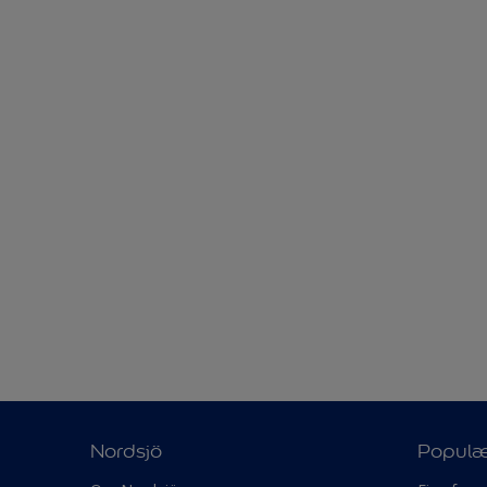
Nordsjö
Populæ