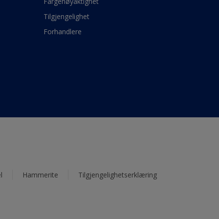
Fargenøyaktighet
Tilgjengelighet
Forhandlere
l
Hammerite
Tilgjengelighetserklæring