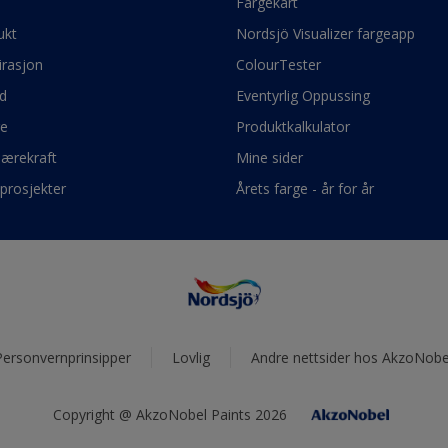
e
Fargekart
ukt
Nordsjö Visualizer fargeapp
irasjon
ColourTester
d
Eventyrlig Oppussing
ge
Produktkalkulator
bærekraft
Mine sider
prosjekter
Årets farge - år for år
Personvernprinsipper
Lovlig
Andre nettsider hos AkzoNobe
Copyright @ AkzoNobel Paints 2026