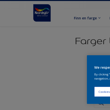
Finn en farge
Farger 
We respe
By clicking
navigation, 
Cookies